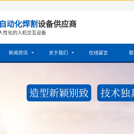
自动化焊割
设备供应商
人性化的人机交互设备
新闻资讯
关于我们
在线留言
联