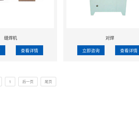
缝焊机
对焊
询
查看详情
立即咨询
查看详情
1
后一页
尾页