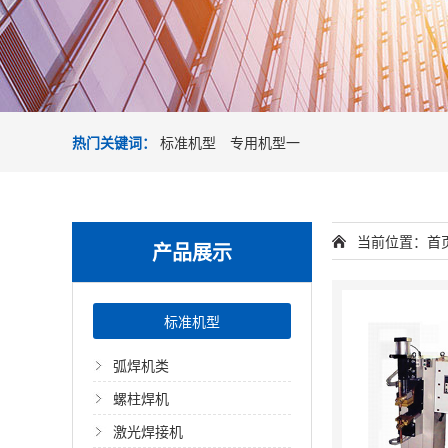
热门关键词：
标准机型
专用机型一
当前位置：
首
产品展示
标准机型
弧焊机类
螺柱焊机
激光焊接机