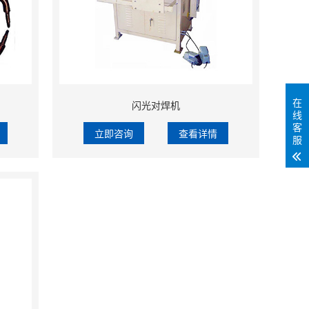
在
闪光对焊机
线
客
立即咨询
查看详情
服