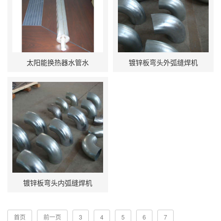
太阳能换热器水管水
镀锌板弯头外弧缝焊机
镀锌板弯头内弧缝焊机
首页
前一页
3
4
5
6
7